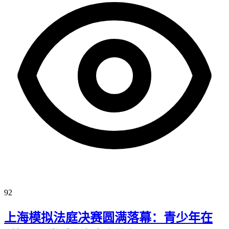
92
上海模拟法庭决赛圆满落幕：青少年在