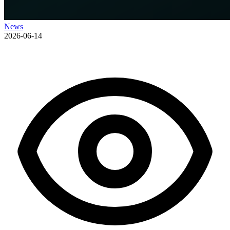
News
2026-06-14