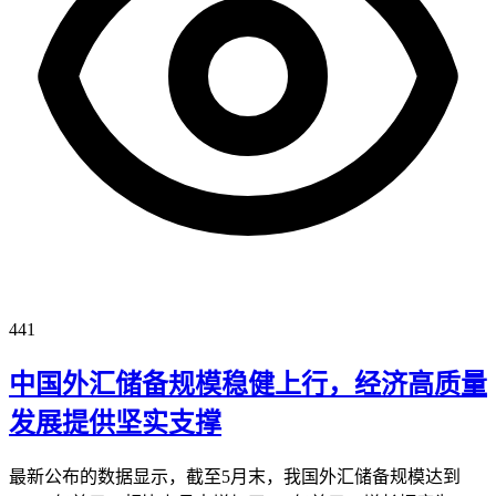
441
中国外汇储备规模稳健上行，经济高质量
发展提供坚实支撑
最新公布的数据显示，截至5月末，我国外汇储备规模达到