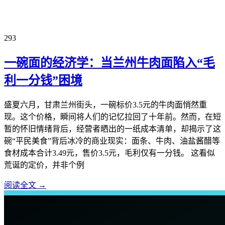
293
一碗面的经济学：当兰州牛肉面陷入“毛
利一分钱”困境
盛夏六月，甘肃兰州街头，一碗标价3.5元的牛肉面悄然重
现。这个价格，瞬间将人们的记忆拉回了十年前。然而，在短
暂的怀旧情绪背后，经营者晒出的一纸成本清单，却揭示了这
碗“平民美食”背后冰冷的商业现实：面条、牛肉、油盐酱醋等
食材成本合计3.49元，售价3.5元，毛利仅有一分钱。 这看似
荒诞的定价，并非个例
阅读全文
→