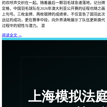
的欢呼声交织在一起。随着最后一颗羽毛球急速落地，记分牌
定格，中国羽毛球队在2026年澳大利亚公开赛的征程也随之画
上句号。三枚金牌、两枚银牌的成绩单，不仅宣告了国羽此次
远征的成功，更在赛季中段，向外界清晰展示了队伍更新换代
过程中的韧性与潜力。 混
阅读全文
→