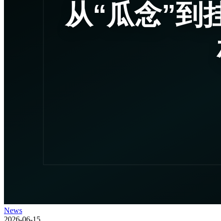
News
2026-06-15