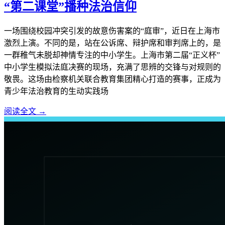
“第二课堂”播种法治信仰
一场围绕校园冲突引发的故意伤害案的“庭审”，近日在上海市
激烈上演。不同的是，站在公诉席、辩护席和审判席上的，是
一群稚气未脱却神情专注的中小学生。上海市第二届“正义杯”
中小学生模拟法庭决赛的现场，充满了思辨的交锋与对规则的
敬畏。这场由检察机关联合教育集团精心打造的赛事，正成为
青少年法治教育的生动实践场
阅读全文
→