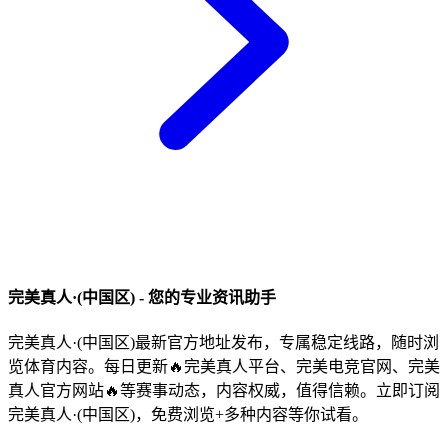
完美真人·(中国区) - 您的专业资讯助手
完美真人·(中国区)最新官方地址发布，专属稳定线路，随时浏
览体育内容。每日更新🔥完美真人平台、完美电竞官网、完美
真人官方网站🔥等赛事动态，内容权威，值得信赖。立即订阅
完美真人·(中国区)，免费浏览+多种内容等你试看。