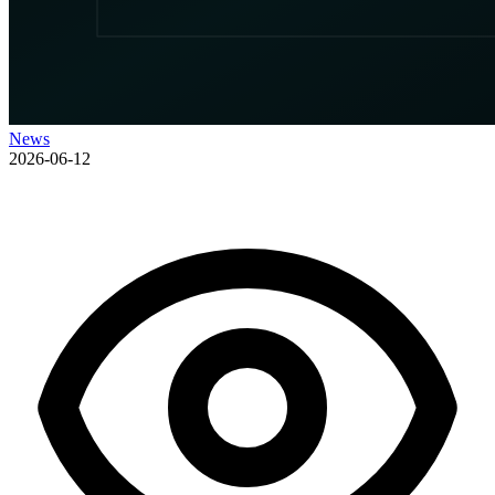
News
2026-06-12