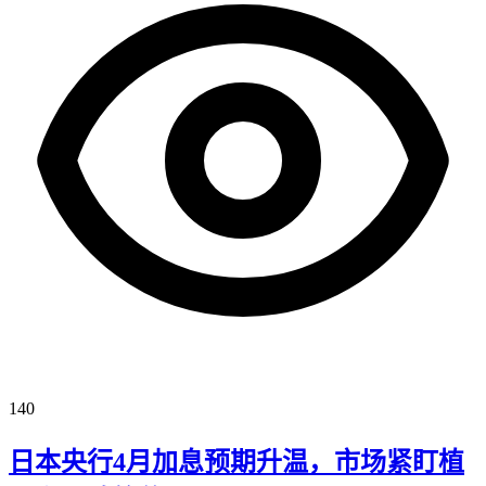
140
日本央行4月加息预期升温，市场紧盯植