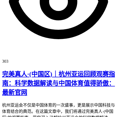
303
完美真人·(中国区)｜杭州亚运回顾观赛指
南：科学数据解读与中国体育值得骄傲：
最新官网
杭州亚运会不仅是中国体育的一次盛事，更是展示中国科技与
体育结合的典范。在这篇文章中，我们将通过完美真人·(中国