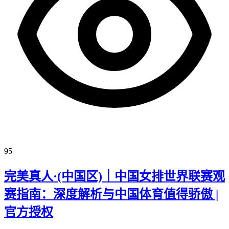
95
完美真人·(中国区)｜中国女排世界联赛观
赛指南：深度解析与中国体育值得骄傲 |
官方授权