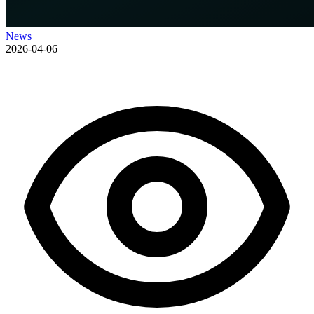
News
2026-04-06