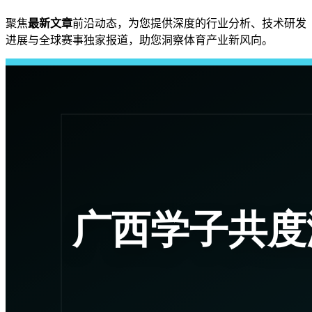
聚焦
最新文章
前沿动态，为您提供深度的行业分析、技术研发
进展与全球赛事独家报道，助您洞察体育产业新风向。