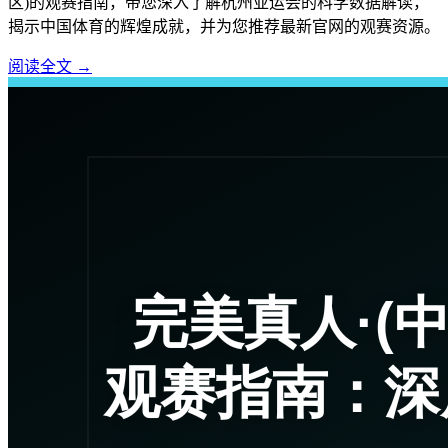
区)的观赛指南，带您深入了解杭州亚运会的科学数据解读，
揭示中国体育的辉煌成就，并为您推荐最新官网的观赛资源。
阅读全文
→