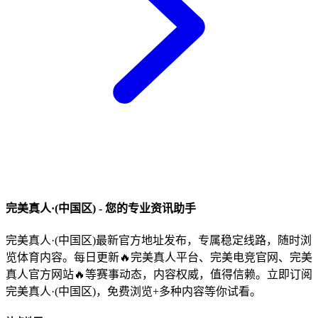
完美真人·(中国区) - 您的专业资讯助手
完美真人·(中国区)最新官方地址发布，专属稳定线路，随时浏
览体育内容。每日更新🔥完美真人平台、完美电竞官网、完美
真人官方网站🔥等赛事动态，内容权威，值得信赖。立即订阅
完美真人·(中国区)，免费浏览+多种内容等你试看。